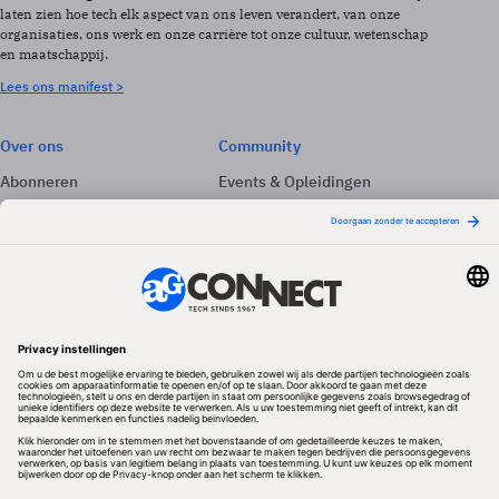
laten zien hoe tech elk aspect van ons leven verandert, van onze
organisaties, ons werk en onze carrière tot onze cultuur, wetenschap
en maatschappij.
Lees ons manifest >
Over ons
Community
Abonneren
Events & Opleidingen
Adverteren
Nieuwsbrieven
Contact
Vacatures
Colofon
Whitepapers
Onze app
Privacyinstellingen
Volg ons
Redactionele partner