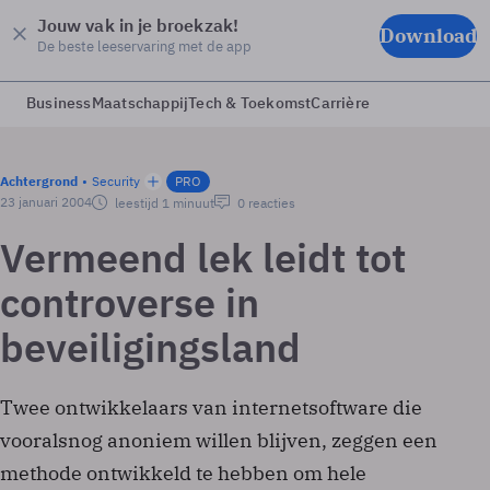
Jouw vak in je broekzak!
Download
De beste leeservaring met de app
Business
Maatschappij
Tech & Toekomst
Carrière
Achtergrond
Security
PRO
23 januari 2004
leestijd 1 minuut
0 reacties
Vermeend lek leidt tot
controverse in
beveiligingsland
Twee ontwikkelaars van internetsoftware die
vooralsnog anoniem willen blijven, zeggen een
methode ontwikkeld te hebben om hele