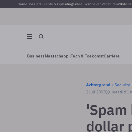
Home
Dossiers
Events & Opleidingen
Nieuwsbrieven
Vacatures
Whitepa
Business
Maatschappij
Tech & Toekomst
Carrière
Achtergrond
Security
2 juli 2003
leestijd 1 
'Spam k
dollar