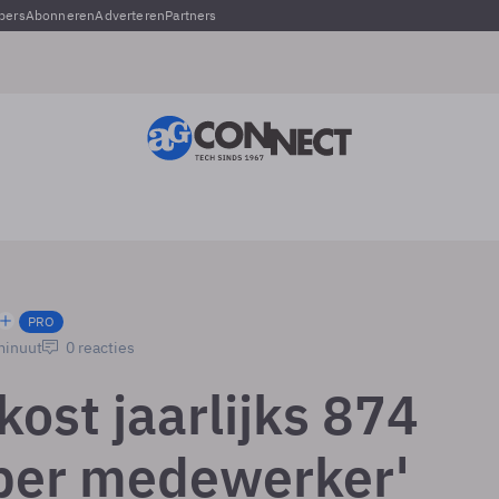
pers
Abonneren
Adverteren
Partners
PRO
minuut
0 reacties
ost jaarlijks 874
 per medewerker'