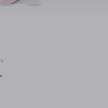
n:
rs