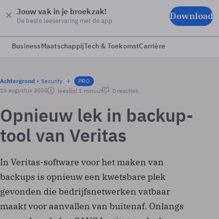
Jouw vak in je broekzak!
Download
De beste leeservaring met de app
Business
Maatschappij
Tech & Toekomst
Carrière
Achtergrond
Security
PRO
16 augustus 2005
leestijd 1 minuut
0 reacties
Opnieuw lek in backup-
tool van Veritas
In Veritas-software voor het maken van
backups is opnieuw een kwetsbare plek
gevonden die bedrijfsnetwerken vatbaar
maakt voor aanvallen van buitenaf. Onlangs