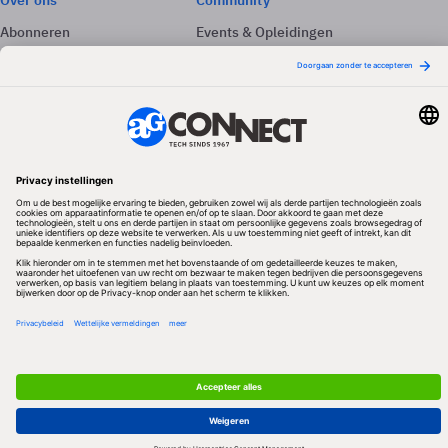
Over ons
Community
Abonneren
Events & Opleidingen
Adverteren
Nieuwsbrieven
Contact
Vacatures
Colofon
Whitepapers
Onze app
Privacyinstellingen
Volg ons
Redactionele partner
Algemene Voorwaarden & Copyrights
Privacy & Cookies