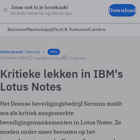
Jouw vak in je broekzak!
Download
De beste leeservaring met de app
Business
Maatschappij
Tech & Toekomst
Carrière
Achtergrond
Security
PRO
14 februari 2006
leestijd 1 minuut
0 reacties
Kritieke lekken in IBM's
Lotus Notes
Het Deense beveiligingsbedrijf Secunia meldt
zes als kritiek aangemerkte
beveiligingsmankementen in Lotus Notes. Ze
zouden onder meer berusten op het