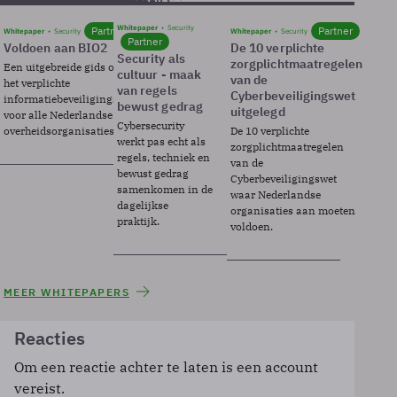
Whitepaper
Security
Partner
Partner
Whitepaper
Security
Whitepaper
Security
Partner
Voldoen aan BIO2
De 10 verplichte
Security als
zorgplichtmaatregelen
Een uitgebreide gids over BIO2,
cultuur - maak
van de
het verplichte
van regels
Cyberbeveiligingswet
informatiebeveiligingsframework
bewust gedrag
uitgelegd
voor alle Nederlandse
Cybersecurity
overheidsorganisaties.
De 10 verplichte
werkt pas echt als
zorgplichtmaatregelen
regels, techniek en
van de
bewust gedrag
Cyberbeveiligingswet
samenkomen in de
waar Nederlandse
dagelijkse
organisaties aan moeten
praktijk.
voldoen.
MEER WHITEPAPERS
Reacties
Om een reactie achter te laten is een account
vereist.