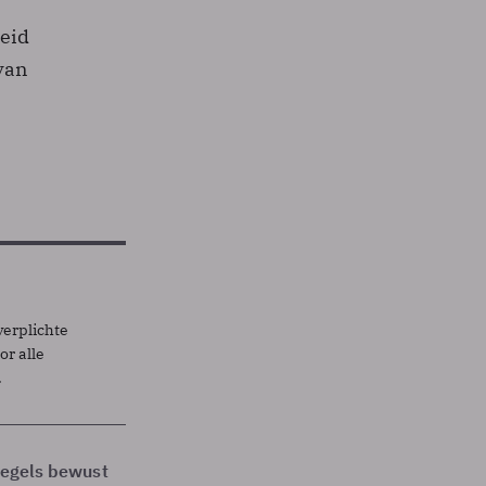
eid
 van
verplichte
r alle
.
 regels bewust