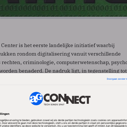
Center is het eerste landelijke initiatief waarbij
tukken rondom digitalisering vanuit verschillende
 rechten, criminologie, computerwetenschap, psycho
orden benaderd. De nadruk ligt, in tegenstelling tot
 het gebied van digitale veiligheid, niet hoofdzakeli
t, maar op de combinatie van gedrag en digitale tech
plinair onderzoek
t Cyber Science Center zijn de digitale veiligheid bi