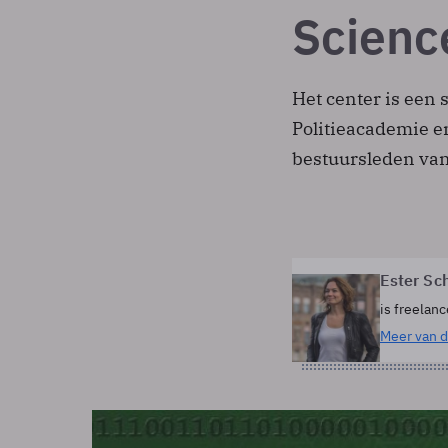
Scienc
Het center is ee
Politieacademie e
bestuursleden van
Ester Sc
is freelanc
Meer van d