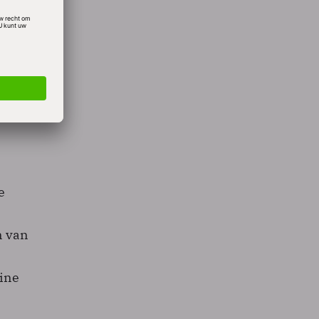
ving.
isaties
hun
vinden
e
n van
ine