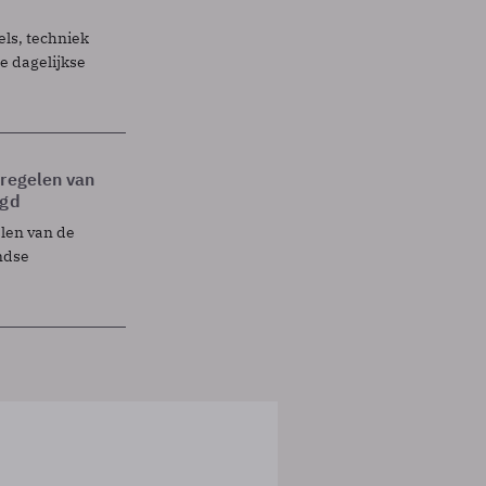
els, techniek
 dagelijkse
tregelen van
egd
elen van de
ndse