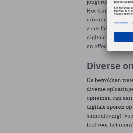
jongeren en bedri
Hoe kunnen intern
criminelen te wer
zoals fabrikanten,
digitale veilighe
en effectieve maa
Diverse o
De betrokken wete
diverse oplossinge
opnemen van aangi
digitale sporen op
samenleving). Voo
tool voor het moni