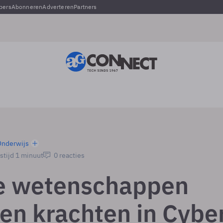
pers
Abonneren
Adverteren
Partners
Onderwijs
stijd 1 minuut
0 reacties
e wetenschappen
en krachten in Cybe