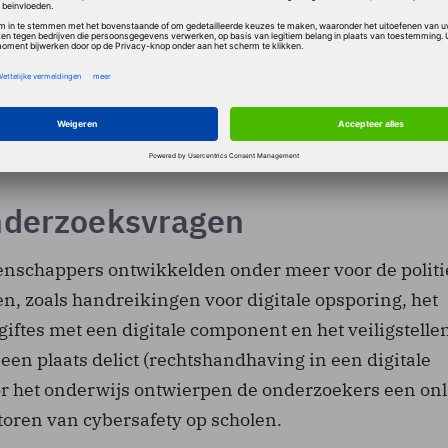
jven en de rechtshandhaving in een digitale samenle
etgebruikers hun veiligheid vergroten? Hoe gaan
k en wat is daar tegen te doen? En hoe kunnen organ
 scholen, providers, banken of de overheid zelf aan 
id bijdragen? Om antwoorden op dergelijke vragen te 
tregelen te ontwikkelen, is onderzoek nodig.
nderzoeksvragen
nschappers ontwikkelden onder meer voor de politi
n, zoals handreikingen voor digitale opsporing, het
ftes met een digitale component en het veiligstelle
 een plaats delict (rechtshandhaving in een digitale
r het onderwijs ontwierpen de onderzoekers een onl
toren van cybersafety op scholen.