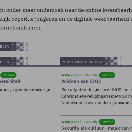
pt onder meer onderzoek naar de online kwetsbaarh
elijk beperkte jongeren en de digitale weerbaarheid
ternetbankieren.
ELEN
ELEN
MEER WHITEPAPERS
Partner
Whitepaper
Security
Partner
ereiniteit
Voldoen aan BIO2
ies je grootste risico zijn.
Een uitgebreide gids over BIO2, het 
informatiebeveiligingsframework voo
Nederlandse overheidsorganisaties
Whitepaper
Security
Partner
Security als cultuur - maak van