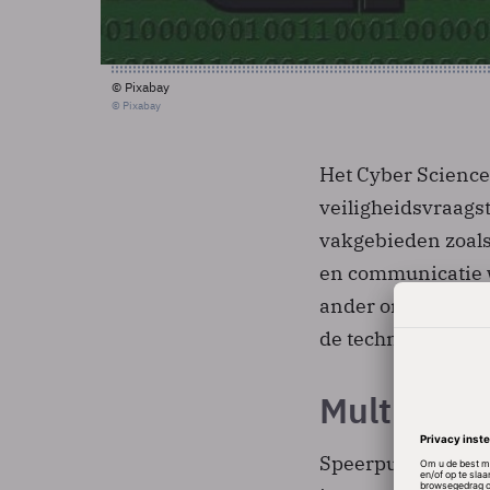
© Pixabay
© Pixabay
Het Cyber Science 
veiligheidsvraags
vakgebieden zoals
en communicatie w
ander onderzoek op
de technische kan
Multidisci
Speerpunten van he