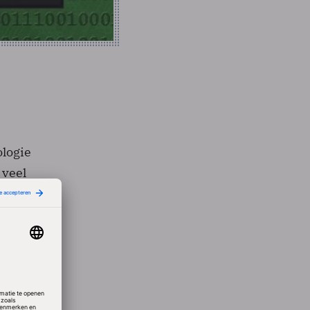
logie
 veel
jk op
niek.
j