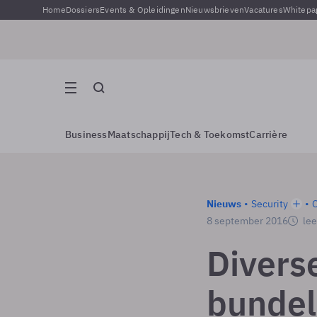
Home
Dossiers
Events & Opleidingen
Nieuwsbrieven
Vacatures
Whitepa
Business
Maatschappij
Tech & Toekomst
Carrière
Nieuws
Security
8 september 2016
lee
Divers
bundel