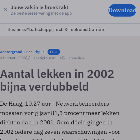
Jouw vak in je broekzak!
Download
De beste leeservaring met de app
Business
Maatschappij
Tech & Toekomst
Carrière
Achtergrond
Security
PRO
4 februari 2003
leestijd 1 minuut
0 reacties
Aantal lekken in 2002
bijna verdubbeld
De Haag, 10.27 uur - Netwerkbeheerders
moesten vorig jaar 81,5 procent meer lekken
dichten dan in 2001. Gemiddeld gingen in
2002 iedere dag zeven waarschuwingen voor