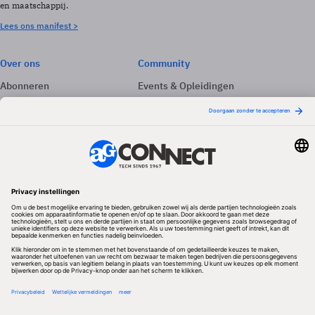
en maatschappij.
Lees ons manifest >
Over ons
Community
Abonneren
Events & Opleidingen
Adverteren
Nieuwsbrieven
Contact
Vacatures
Colofon
Whitepapers
Onze app
Privacyinstellingen
Volg ons
Redactionele partner