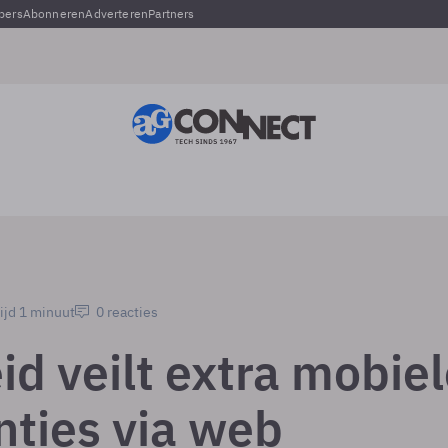
pers
Abonneren
Adverteren
Partners
ijd 1 minuut
0 reacties
id veilt extra mobie
nties via web