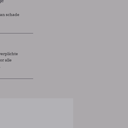
je
lan schade
verplichte
r alle
.