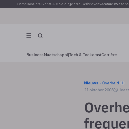
Home
Dossiers
Events & Opleidingen
Nieuwsbrieven
Vacatures
Whitepa
Business
Maatschappij
Tech & Toekomst
Carrière
Nieuws
Overheid
21 oktober 2008
leest
Overhe
freque