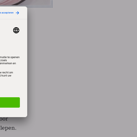
sterie
isme al
een
was
oor
slepen.