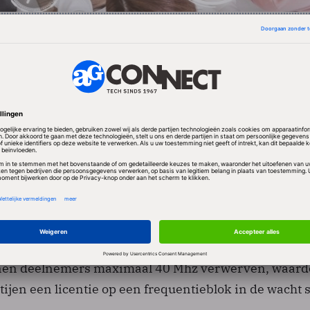
ng vindt plaats via het internet. Daarbij gaat het mini
overheden van landen die dit internetveilingsmechan
n, Noorwegen en het Verenigd Koninkrijk gingen
r. Heemskerk verwacht dat vooral nieuwkomers met 
n betere kans krijgen. Ook verlaagt de opzet de
asten voor de deelnemers en wordt de kans op
rkleind.
ken zijn kleiner dan in de oorspronkelijke plannen 
nen deelnemers maximaal 40 Mhz verwerven, waard
rtijen een licentie op een frequentieblok in de wacht 