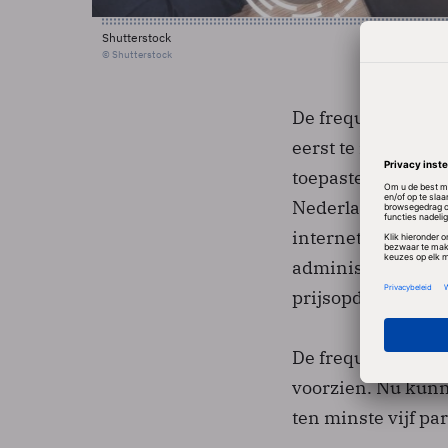
Shutterstock
© Shutterstock
De frequentieveili
eerst te rade bij 
toepasten. Zwede
Nederland al voo
internetveiling ee
administratieve l
prijsopdrijving ve
De frequentieblok
voorzien. Nu kun
ten minste vijf pa