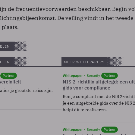
jn de frequentievoorwaarden beschikbaar. Begin v
rlichtingsbijeenkomst. De veiling vindt in het tweede
 plaats.
ELEN
ELEN
MEER WHITEPAPERS
Partner
Whitepaper
Security
Partner
ereiniteit
NIS 2-richtlijn uitgelegd: een u
gids voor compliance
ies je grootste risico zijn.
Ben je compliant met de NIS 2-richtl
je een uitgebreide gids over de NIS 2-
helpt dit te realiseren.
Whitepaper
Security
Partner