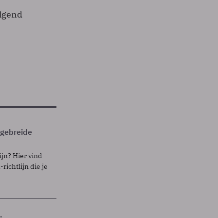
olgend
itgebreide
ijn? Hier vind
richtlijn die je