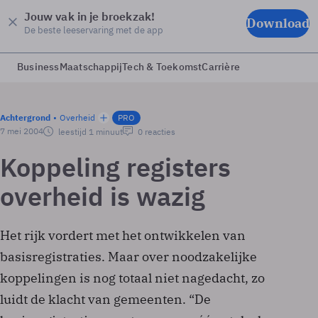
Jouw vak in je broekzak!
Download
De beste leeservaring met de app
Business
Maatschappij
Tech & Toekomst
Carrière
Achtergrond
Overheid
PRO
7 mei 2004
leestijd 1 minuut
0 reacties
Koppeling registers
overheid is wazig
Het rijk vordert met het ontwikkelen van
basisregistraties. Maar over noodzakelijke
koppelingen is nog totaal niet nagedacht, zo
luidt de klacht van gemeenten. “De