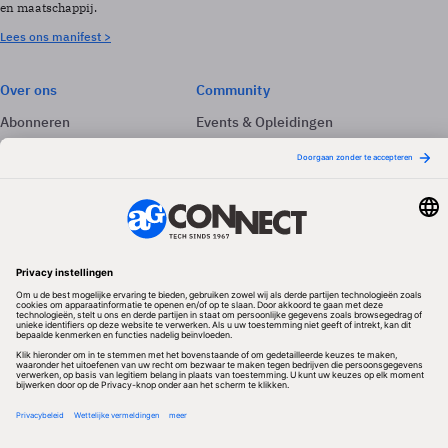
en maatschappij.
Lees ons manifest >
Over ons
Community
Abonneren
Events & Opleidingen
Adverteren
Nieuwsbrieven
Contact
Vacatures
Colofon
Whitepapers
Onze app
Privacyinstellingen
Volg ons
Redactionele partner