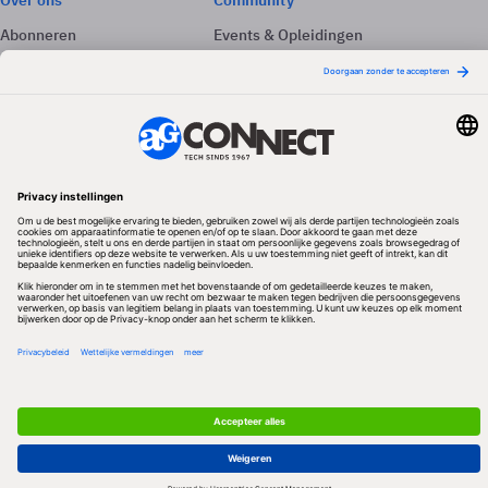
Over ons
Community
Abonneren
Events & Opleidingen
Adverteren
Nieuwsbrieven
Contact
Vacatures
Colofon
Whitepapers
Onze app
Privacyinstellingen
Volg ons
Redactionele partner
Algemene Voorwaarden & Copyrights
Privacy & Cookies