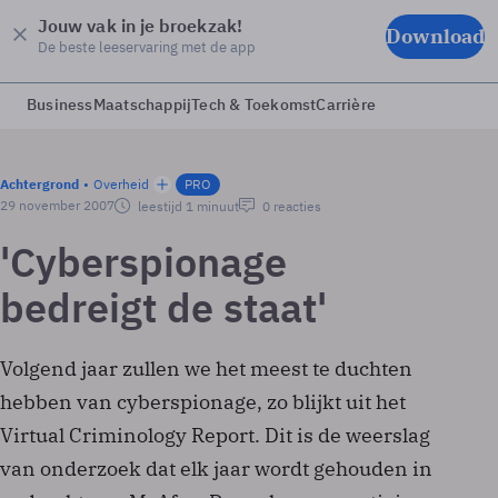
Jouw vak in je broekzak!
Download
De beste leeservaring met de app
Business
Maatschappij
Tech & Toekomst
Carrière
Achtergrond
Overheid
PRO
29 november 2007
leestijd 1 minuut
0 reacties
'Cyberspionage
bedreigt de staat'
Volgend jaar zullen we het meest te duchten
hebben van cyberspionage, zo blijkt uit het
Virtual Criminology Report. Dit is de weerslag
van onderzoek dat elk jaar wordt gehouden in