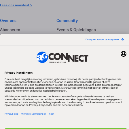
Lees ons manifest >
Over ons
Community
Abonneren
Events & Opleidingen
Adverteren
Nieuwsbrieven
Contact
Vacatures
Colofon
Whitepapers
Onze app
Privacyinstellingen
Volg ons
Redactionele partner
Algemene Voorwaarden & Copyrights