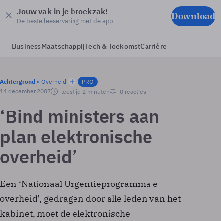
Jouw vak in je broekzak!
Download
De beste leeservaring met de app
Business
Maatschappij
Tech & Toekomst
Carrière
Achtergrond
Overheid
PRO
14 december 2007
leestijd 2 minuten
0 reacties
‘Bind ministers aan
plan elektronische
overheid’
Een ‘Nationaal Urgentieprogramma e-
overheid’, gedragen door alle leden van het
kabinet, moet de elektronische