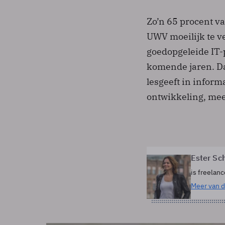
Zo’n 65 procent va
UWV moeilijk te ve
goedopgeleide IT-
komende jaren. Dat
lesgeeft in inform
ontwikkeling, me
Ester Sc
is freelanc
Meer van d