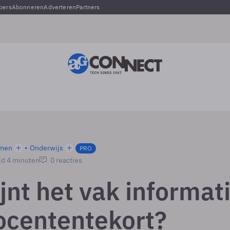
pers
Abonneren
Adverteren
Partners
men
Onderwijs
PRO
jd 4 minuten
0 reacties
jnt het vak informat
ocententekort?