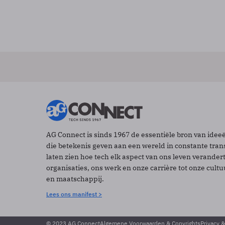
AG Connect is sinds 1967 de essentiële bron van idee
die betekenis geven aan een wereld in constante tran
laten zien hoe tech elk aspect van ons leven verander
organisaties, ons werk en onze carrière tot onze cult
en maatschappij.
Lees ons manifest >
© 2023 AG Connect
Algemene Voorwaarden & Copyrights
Privacy 