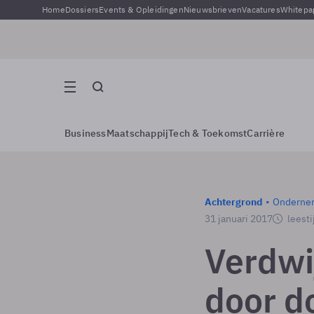
Home
Dossiers
Events & Opleidingen
Nieuwsbrieven
Vacatures
Whitepa
Business
Maatschappij
Tech & Toekomst
Carrière
Achtergrond
Onderne
31 januari 2017
leesti
Verdwi
door d