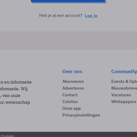
Heb je al een account?
Log in
Over ons
Community
Abonneren
Events & Opl
ën en informatie
Adverteren
Nieuwsbriev
sformatie. Wij
Contact
Vacatures
t, van onze
Colofon
Whitepapers
uur, wetenschap
Onze app
Privacyinstellingen
& Cookies