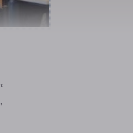
n:
rs