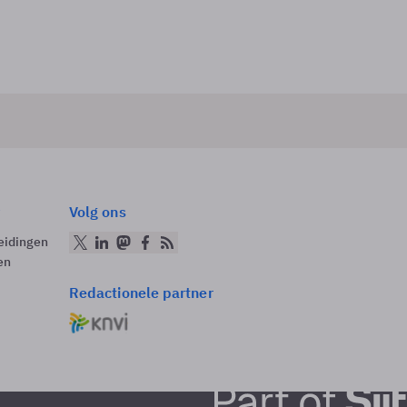
Volg ons
eidingen
en
Redactionele partner