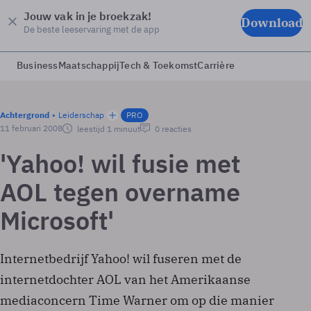
Jouw vak in je broekzak!
Download
De beste leeservaring met de app
Business
Maatschappij
Tech & Toekomst
Carrière
Achtergrond
Leiderschap
PRO
11 februari 2008
leestijd 1 minuut
0 reacties
'Yahoo! wil fusie met
AOL tegen overname
Microsoft'
Internetbedrijf Yahoo! wil fuseren met de
internetdochter AOL van het Amerikaanse
mediaconcern Time Warner om op die manier