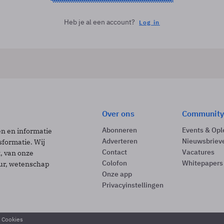
Heb je al een account?
Log in
Over ons
Community
Abonneren
Events & Opl
ën en informatie
Adverteren
Nieuwsbriev
sformatie. Wij
Contact
Vacatures
t, van onze
Colofon
Whitepapers
uur, wetenschap
Onze app
Privacyinstellingen
& Cookies