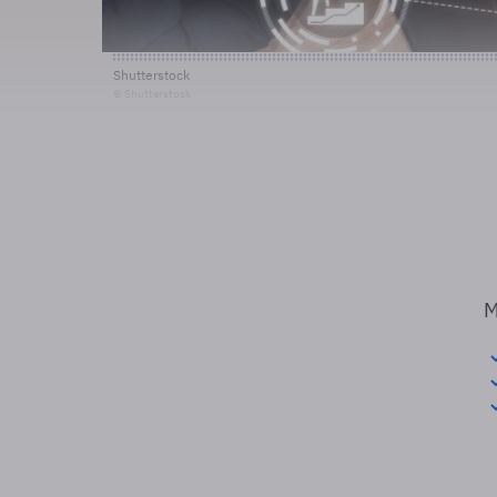
Shutterstock
© Shutterstock
M