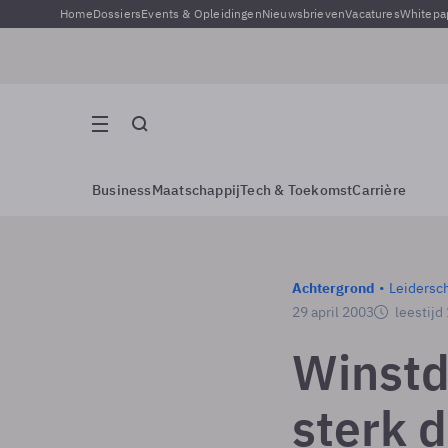
Home
Dossiers
Events & Opleidingen
Nieuwsbrieven
Vacatures
Whitepa
Business
Maatschappij
Tech & Toekomst
Carrière
Achtergrond
Leidersc
29 april 2003
leestijd
Winstd
sterk 