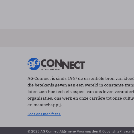
AG Connect is sinds 1967 de essentiële bron van idee
die betekenis geven aan een wereld in constante tran
laten zien hoe tech elk aspect van ons leven verander
organisaties, ons werk en onze carrière tot onze cult
en maatschappij.
Lees ons manifest >
© 2023 AG Connect
Algemene Voorwaarden & Copyrights
Privacy 