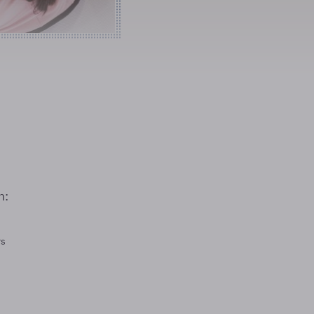
n:
rs