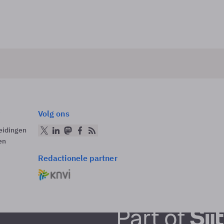
Volg ons
eidingen
en
Redactionele partner