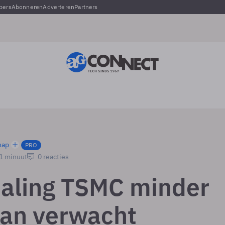
pers
Abonneren
Adverteren
Partners
hap
PRO
 1 minuut
0 reacties
aling TSMC minder
dan verwacht