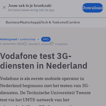
Jouw vak in je broekzak!
Download
De beste leeservaring met de app
Business
Maatschappij
Tech & Toekomst
Carrière
Achtergrond
Leiderschap
PRO
2 september 2003
leestijd 1 minuut
0 reacties
Vodafone test 3G-
diensten in Nederland
Vodafone is als eerste mobiele operator in
Nederland begonnen met het testen van 3G-
diensten. De Technische Universiteit Twente
test via het UMTS-netwerk van het