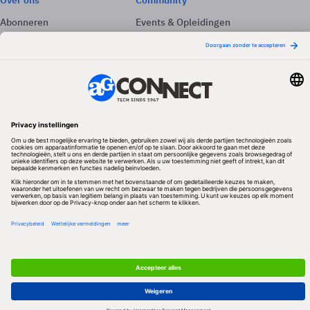
Over ons
Community
Abonneren
Events & Opleidingen
Adverteren
Nieuwsbrieven
Contact
Vacatures
Colofon
Whitepapers
Onze app
Privacyinstellingen
Volg ons
Redactionele partner
Algemene Voorwaarden & Copyrights
Privacy & Cookies