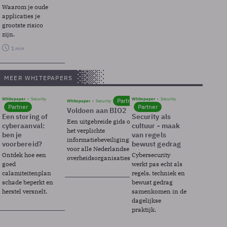
Waarom je oude
applicaties je
grootste risico
zijn.
1 min
MEER WHITEPAPERS
Whitepaper
Security
Whitepaper
Security
Partner
Whitepaper
Security
Partner
Partner
Voldoen aan BIO2
Een storing of
Security als
Een uitgebreide gids over BIO2,
cyberaanval:
cultuur - maak
het verplichte
ben je
van regels
informatiebeveiligingsframework
voorbereid?
bewust gedrag
voor alle Nederlandse
Ontdek hoe een
Cybersecurity
overheidsorganisaties.
goed
werkt pas echt als
calamiteitenplan
regels, techniek en
schade beperkt en
bewust gedrag
herstel versnelt.
samenkomen in de
dagelijkse
praktijk.