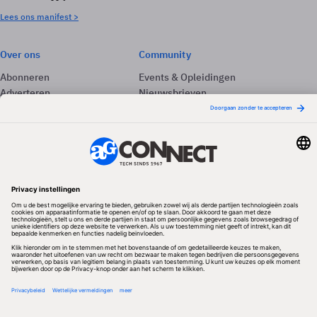
Lees ons manifest >
Over ons
Community
Abonneren
Events & Opleidingen
Adverteren
Nieuwsbrieven
Contact
Vacatures
Colofon
Whitepapers
Onze app
Privacyinstellingen
Volg ons
Redactionele partner