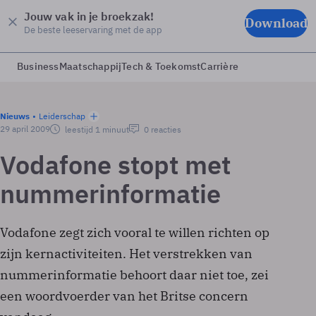
Jouw vak in je broekzak!
Download
De beste leeservaring met de app
Business
Maatschappij
Tech & Toekomst
Carrière
Nieuws
Leiderschap
29 april 2009
leestijd 1 minuut
0 reacties
Vodafone stopt met
nummerinformatie
Vodafone zegt zich vooral te willen richten op
zijn kernactiviteiten. Het verstrekken van
nummerinformatie behoort daar niet toe, zei
een woordvoerder van het Britse concern