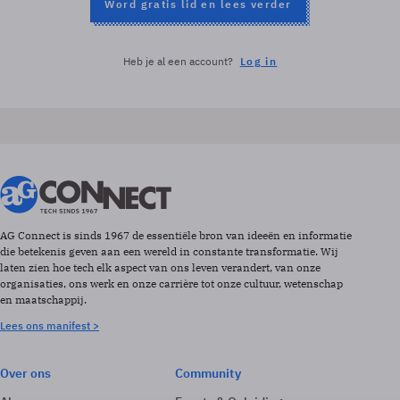
Word gratis lid en lees verder
Heb je al een account?
Log in
AG Connect is sinds 1967 de essentiële bron van ideeën en informatie
die betekenis geven aan een wereld in constante transformatie. Wij
laten zien hoe tech elk aspect van ons leven verandert, van onze
organisaties, ons werk en onze carrière tot onze cultuur, wetenschap
en maatschappij.
Lees ons manifest >
Over ons
Community