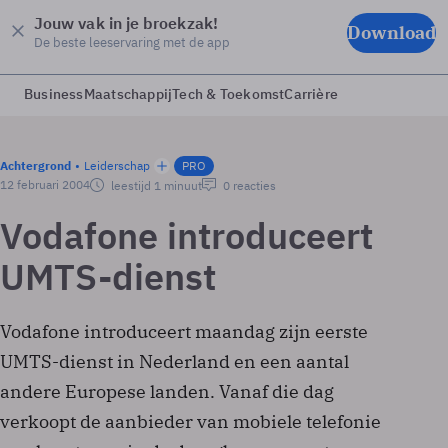
Jouw vak in je broekzak!
Download
De beste leeservaring met de app
Business
Maatschappij
Tech & Toekomst
Carrière
Achtergrond
Leiderschap
PRO
12 februari 2004
leestijd 1 minuut
0 reacties
Vodafone introduceert
UMTS-dienst
Vodafone introduceert maandag zijn eerste
UMTS-dienst in Nederland en een aantal
andere Europese landen. Vanaf die dag
verkoopt de aanbieder van mobiele telefonie