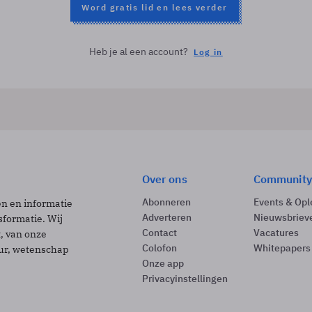
Word gratis lid en lees verder
Heb je al een account?
Log in
Over ons
Community
Abonneren
Events & Opl
ën en informatie
Adverteren
Nieuwsbriev
sformatie. Wij
Contact
Vacatures
t, van onze
Colofon
Whitepapers
uur, wetenschap
Onze app
Privacyinstellingen