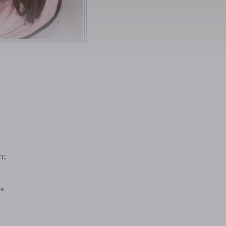
n:
rs