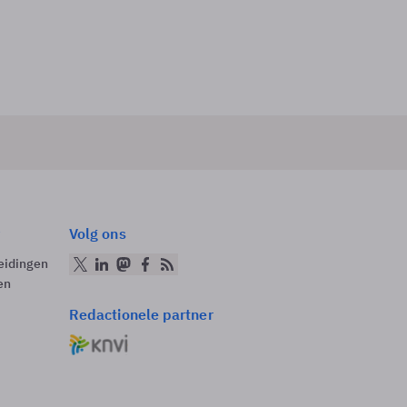
Volg ons
eidingen
en
Redactionele partner