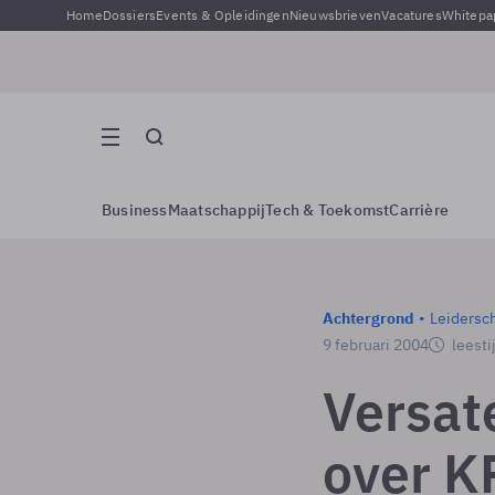
Home
Dossiers
Events & Opleidingen
Nieuwsbrieven
Vacatures
Whitepa
Business
Maatschappij
Tech & Toekomst
Carrière
Achtergrond
Leidersc
9 februari 2004
leesti
Versate
over K