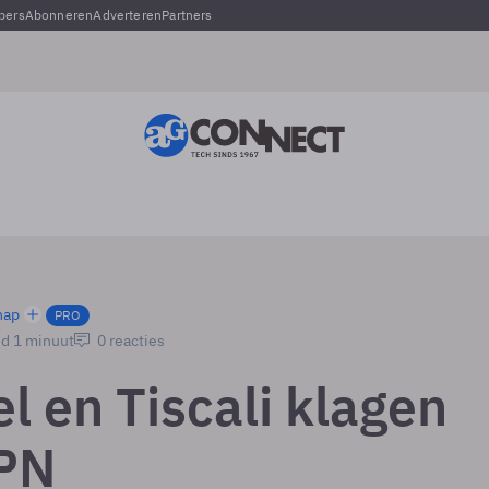
pers
Abonneren
Adverteren
Partners
hap
PRO
jd 1 minuut
0 reacties
l en Tiscali klagen
PN