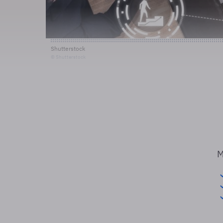
Shutterstock
© Shutterstock
M