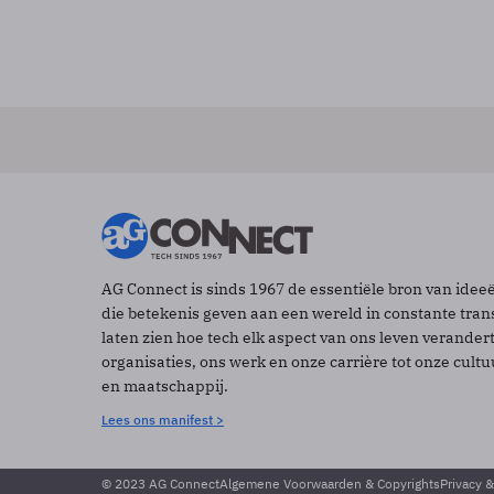
AG Connect is sinds 1967 de essentiële bron van idee
die betekenis geven aan een wereld in constante tran
laten zien hoe tech elk aspect van ons leven verander
organisaties, ons werk en onze carrière tot onze cult
en maatschappij.
Lees ons manifest >
© 2023 AG Connect
Algemene Voorwaarden & Copyrights
Privacy 