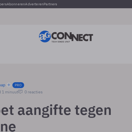
pers
Abonneren
Adverteren
Partners
hap
PRO
d 1 minuut
0 reacties
et aangifte tegen
one