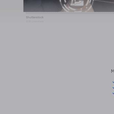
Shutterstock
© Shutterstock
M