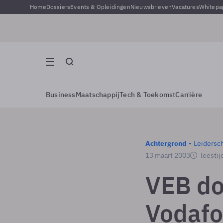
Home
Dossiers
Events & Opleidingen
Nieuwsbrieven
Vacatures
Whitepa
Business
Maatschappij
Tech & Toekomst
Carrière
Achtergrond
Leidersc
13 maart 2003
leestij
VEB do
Vodaf