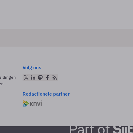
Volg ons
eidingen
en
Redactionele partner