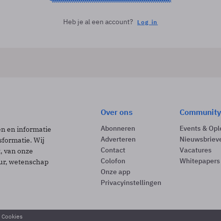
Heb je al een account?
Log in
Over ons
Community
Abonneren
Events & Opl
ën en informatie
Adverteren
Nieuwsbriev
sformatie. Wij
Contact
Vacatures
t, van onze
Colofon
Whitepapers
uur, wetenschap
Onze app
Privacyinstellingen
& Cookies