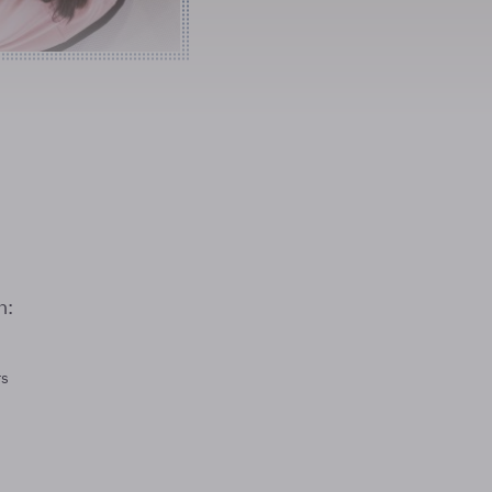
n:
rs