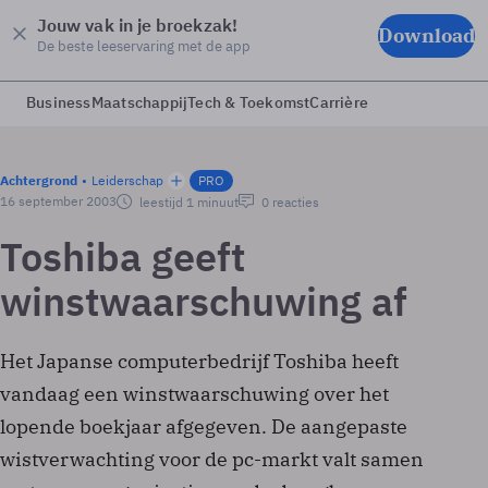
Jouw vak in je broekzak!
Download
De beste leeservaring met de app
Business
Maatschappij
Tech & Toekomst
Carrière
Achtergrond
Leiderschap
PRO
16 september 2003
leestijd 1 minuut
0 reacties
Toshiba geeft
winstwaarschuwing af
Het Japanse computerbedrijf Toshiba heeft
vandaag een winstwaarschuwing over het
lopende boekjaar afgegeven. De aangepaste
wistverwachting voor de pc-markt valt samen