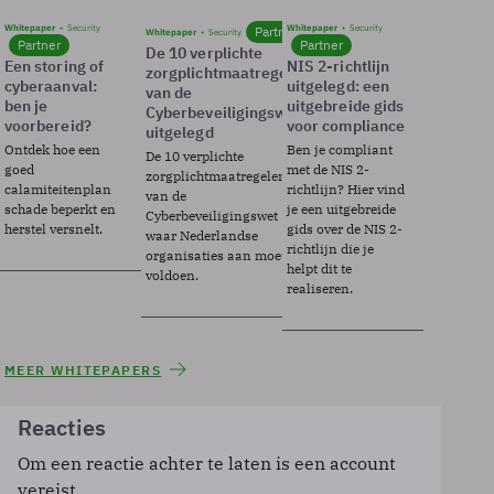
Whitepaper
Security
Whitepaper
Security
Partner
Whitepaper
Security
Partner
Partner
De 10 verplichte
Een storing of
NIS 2-richtlijn
zorgplichtmaatregelen
cyberaanval:
uitgelegd: een
van de
ben je
uitgebreide gids
Cyberbeveiligingswet
voorbereid?
voor compliance
uitgelegd
Ontdek hoe een
Ben je compliant
De 10 verplichte
goed
met de NIS 2-
zorgplichtmaatregelen
calamiteitenplan
richtlijn? Hier vind
van de
schade beperkt en
je een uitgebreide
Cyberbeveiligingswet
herstel versnelt.
gids over de NIS 2-
waar Nederlandse
richtlijn die je
organisaties aan moeten
helpt dit te
voldoen.
realiseren.
MEER WHITEPAPERS
Reacties
Om een reactie achter te laten is een account
vereist.