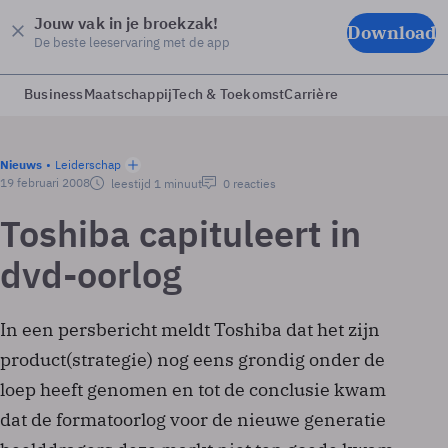
Jouw vak in je broekzak!
Download
De beste leeservaring met de app
Business
Maatschappij
Tech & Toekomst
Carrière
Nieuws
Leiderschap
19 februari 2008
leestijd 1 minuut
0 reacties
Toshiba capituleert in
dvd-oorlog
In een persbericht meldt Toshiba dat het zijn
product(strategie) nog eens grondig onder de
loep heeft genomen en tot de conclusie kwam
dat de formatoorlog voor de nieuwe generatie