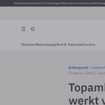
Home
Dossiers
Events & Opleidingen
Nieuwsbrieven
Vacatures
Whitepa
Business
Maatschappij
Tech & Toekomst
Carrière
Achtergrond
Leidersc
12 oktober 2006
leest
Topamb
werkt 