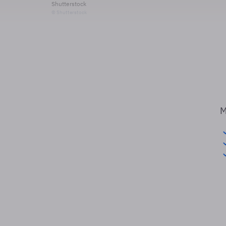
Shutterstock
© Shutterstock
M