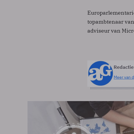
Europarlementarië
topambtenaar van 
adviseur van Micro
Redactie
Meer van d