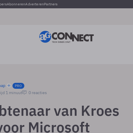
pers
Abonneren
Adverteren
Partners
hap
PRO
ijd 1 minuut
0 reacties
tenaar van Kroes
voor Microsoft