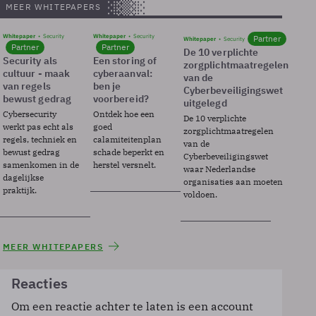
MEER WHITEPAPERS
Whitepaper
Security
Whitepaper
Security
Partner
Whitepaper
Security
Partner
Partner
De 10 verplichte
Security als
Een storing of
zorgplichtmaatregelen
cultuur - maak
cyberaanval:
van de
van regels
ben je
Cyberbeveiligingswet
bewust gedrag
voorbereid?
uitgelegd
Cybersecurity
Ontdek hoe een
De 10 verplichte
werkt pas echt als
goed
zorgplichtmaatregelen
regels, techniek en
calamiteitenplan
van de
bewust gedrag
schade beperkt en
Cyberbeveiligingswet
samenkomen in de
herstel versnelt.
waar Nederlandse
dagelijkse
organisaties aan moeten
praktijk.
voldoen.
MEER WHITEPAPERS
Reacties
Om een reactie achter te laten is een account