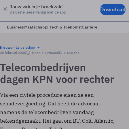
Jouw vak in je broekzak!
Download
De beste leeservaring met de app
Business
Maatschappij
Tech & Toekomst
Carrière
Nieuws
Leiderschap
20 februari 2008
leestijd 1 minuut
0 reacties
Telecombedrijven
dagen KPN voor rechter
Via een civiele procedure eisen ze een
schadevergoeding. Dat heeft de advocaat
namens de telecombedrijven vandaag
bekendgemaakt. Het gaat om BT, Colt, Atlantic,