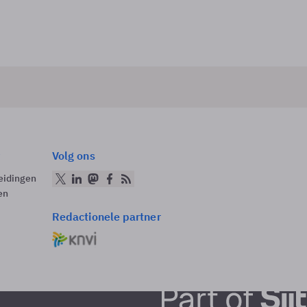
Volg ons
eidingen
en
Redactionele partner