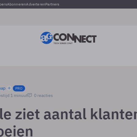
pers
Abonneren
Adverteren
Partners
hap
PRO
stijd 1 minuut
0 reacties
e ziet aantal klante
oeien