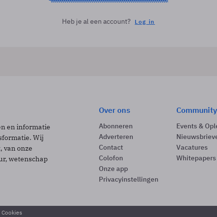
Heb je al een account?
Log in
Over ons
Community
Abonneren
Events & Opl
ën en informatie
Adverteren
Nieuwsbriev
sformatie. Wij
Contact
Vacatures
t, van onze
Colofon
Whitepapers
uur, wetenschap
Onze app
Privacyinstellingen
& Cookies