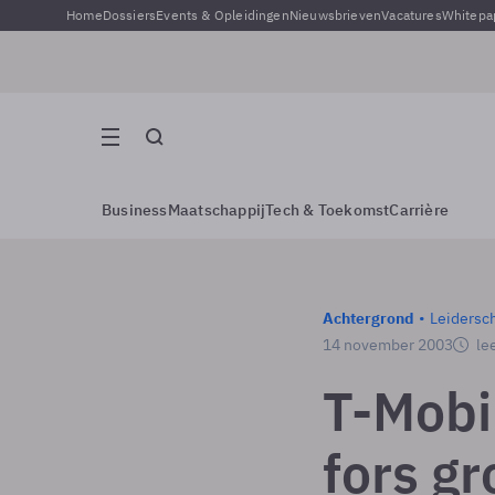
Home
Dossiers
Events & Opleidingen
Nieuwsbrieven
Vacatures
Whitepa
Business
Maatschappij
Tech & Toekomst
Carrière
Achtergrond
Leidersc
14 november 2003
lee
T-Mobil
fors gr