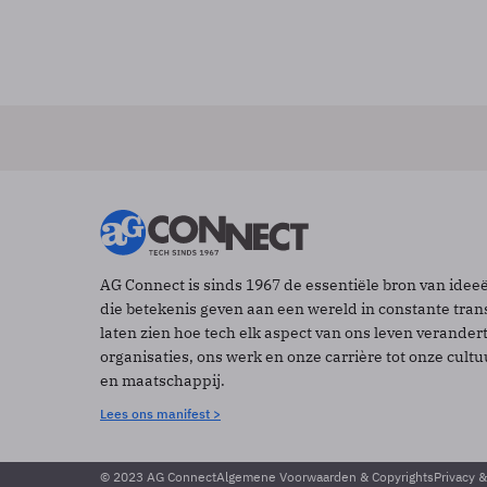
AG Connect is sinds 1967 de essentiële bron van idee
die betekenis geven aan een wereld in constante tran
laten zien hoe tech elk aspect van ons leven verander
organisaties, ons werk en onze carrière tot onze cult
en maatschappij.
Lees ons manifest >
© 2023 AG Connect
Algemene Voorwaarden & Copyrights
Privacy 