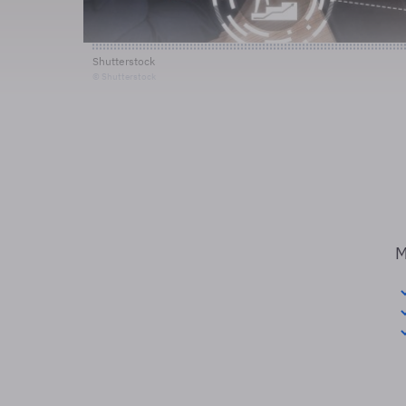
Shutterstock
© Shutterstock
M