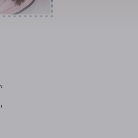
n:
rs