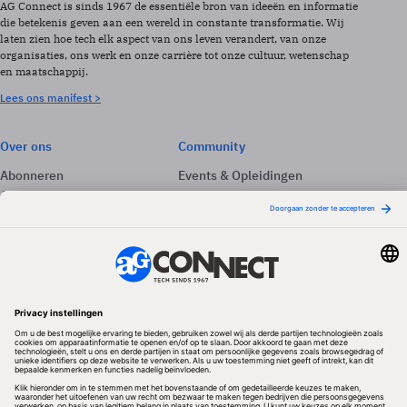
AG Connect is sinds 1967 de essentiële bron van ideeën en informatie
die betekenis geven aan een wereld in constante transformatie. Wij
laten zien hoe tech elk aspect van ons leven verandert, van onze
organisaties, ons werk en onze carrière tot onze cultuur, wetenschap
en maatschappij.
Lees ons manifest >
Over ons
Community
Abonneren
Events & Opleidingen
Adverteren
Nieuwsbrieven
Contact
Vacatures
Colofon
Whitepapers
Onze app
Privacyinstellingen
Volg ons
Redactionele partner