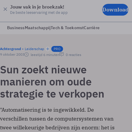
Jouw vak in je broekzak!
Download
De beste leeservaring met de app
Business
Maatschappij
Tech & Toekomst
Carrière
Achtergrond
Leiderschap
PRO
9 oktober 2003
leestijd 6 minuten
0 reacties
Sun zoekt nieuwe
manieren om oude
strategie te verkopen
"Automatisering is te ingewikkeld. De
verschillen tussen de computersystemen van
twee willekeurige bedrijven zijn enorm: het is