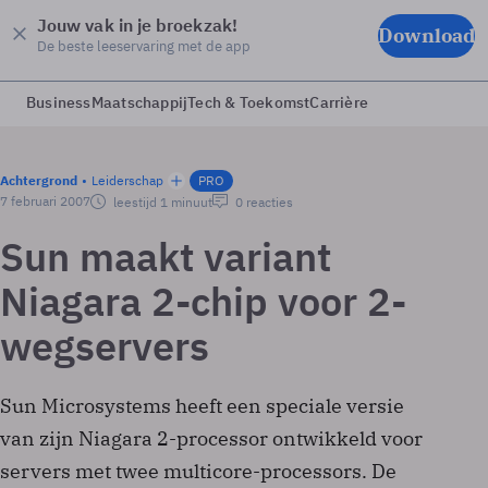
Jouw vak in je broekzak!
Download
De beste leeservaring met de app
Business
Maatschappij
Tech & Toekomst
Carrière
Achtergrond
Leiderschap
PRO
7 februari 2007
leestijd 1 minuut
0 reacties
Sun maakt variant
Niagara 2-chip voor 2-
wegservers
Sun Microsystems heeft een speciale versie
van zijn Niagara 2-processor ontwikkeld voor
servers met twee multicore-processors. De