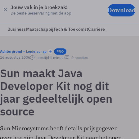
Jouw vak in je broekzak!
Download
De beste leeservaring met de app
Business
Maatschappij
Tech & Toekomst
Carrière
Achtergrond
Leiderschap
PRO
16 augustus 2006
leestijd 1 minuut
0 reacties
Sun maakt Java
Developer Kit nog dit
jaar gedeeltelijk open
source
Sun Microsystems heeft details prijsgegeven
over hoe zijn Java Developer Kit naar het open-