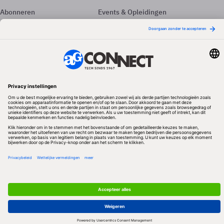
Abonneren
Events & Opleidingen
Adverteren
Nieuwsbrieven
Contact
Vacatures
Colofon
Whitepapers
Onze app
Privacyinstellingen
Volg ons
Redactionele partner
Algemene Voorwaarden & Copyrights
Privacy & Cookies