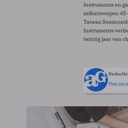
Instruments en ga
zelfontworpen 45
Taiwan Semicondu
Instruments verli
twintig jaar van c
Redactie
Meer van d