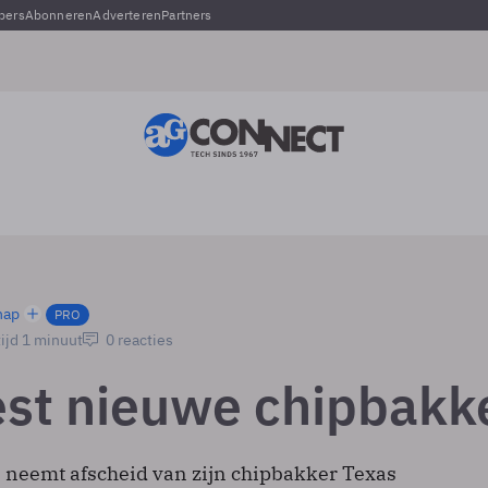
pers
Abonneren
Adverteren
Partners
hap
PRO
ijd 1 minuut
0 reacties
est nieuwe chipbakk
neemt afscheid van zijn chipbakker Texas