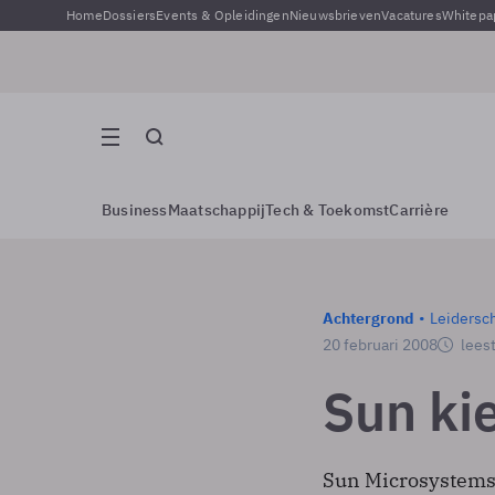
Home
Dossiers
Events & Opleidingen
Nieuwsbrieven
Vacatures
Whitepa
Business
Maatschappij
Tech & Toekomst
Carrière
Achtergrond
Leidersc
20 februari 2008
leest
Sun ki
Sun Microsystems 