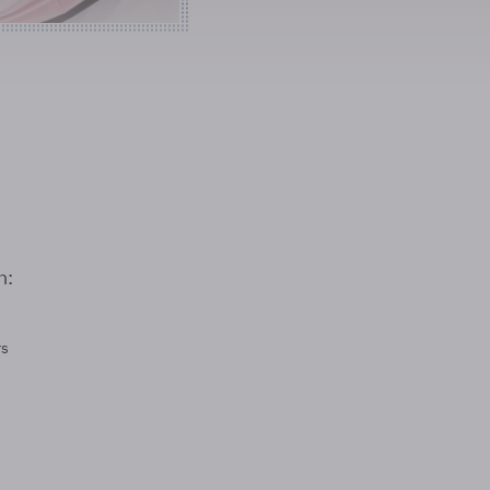
n:
rs