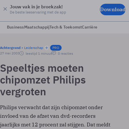
Jouw vak in je broekzak!
Download
De beste leeservaring met de app
Business
Maatschappij
Tech & Toekomst
Carrière
Achtergrond
Leiderschap
PRO
27 mei 2003
leestijd 1 minuut
0 reacties
Speeltjes moeten
chipomzet Philips
vergroten
Philips verwacht dat zijn chipomzet onder
invloed van de afzet van dvd-recorders
jaarlijks met 12 procent zal stijgen. Dat meldt