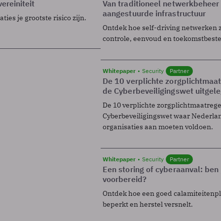
ereiniteit
Van traditioneel netwerkbeheer
aangestuurde infrastructuur
ies je grootste risico zijn.
Ontdek hoe self-driving netwerken 
controle, eenvoud en toekomstbest
Whitepaper
Security
Partner
De 10 verplichte zorgplichtmaa
de Cyberbeveiligingswet uitgel
De 10 verplichte zorgplichtmaatreg
Cyberbeveiligingswet waar Nederla
organisaties aan moeten voldoen.
Whitepaper
Security
Partner
Een storing of cyberaanval: ben 
voorbereid?
Ontdek hoe een goed calamiteitenp
beperkt en herstel versnelt.