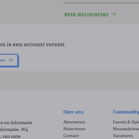
MEER WHITEPAPERS
en is een account vereist.
nee
Over ons
Community
Abonneren
Events & Opl
ën en informatie
Adverteren
Nieuwsbriev
sformatie. Wij
Contact
Vacatures
t, van onze