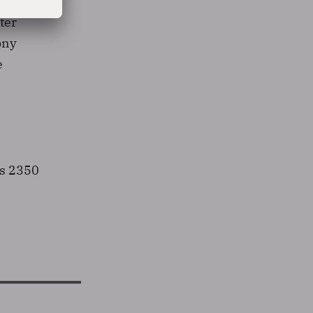
eter
ony
e
ls 2350