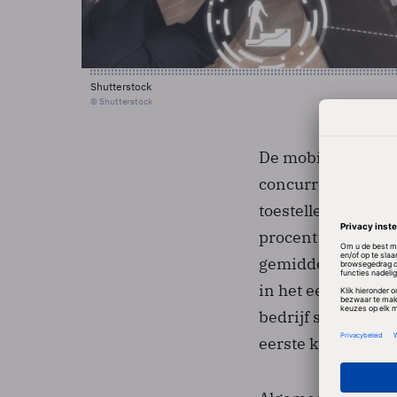
Shutterstock
© Shutterstock
De mobieltjes van
concurrenten als 
toestellen, een da
procent minder dan
gemiddelde verkoo
in het eerste kwar
bedrijf schat zijn
eerste kwartaal.