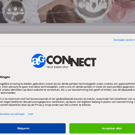
 Sony Ericsson zijn momenteel minder in trek dan di
Nokia en Samsung. Sony Ericsson verkocht 13,8 milj
ling met 43 procent vergeleken met een jaar geleden 
 de 14,5 miljoen stuks in het eerste kwartaal. De
pprijs per toestel was 122 euro, vergeleken met 120
taal en 116 euro in het tweede kwartaal van 2008. He
 eigen marktaandeel nu op 5 procent, versus 6 procent