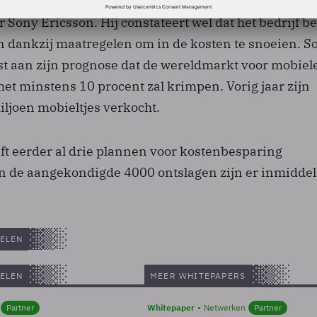
r Dick Komiyama verwacht dat de rest van het jaar
oor Sony Ericsson. Hij constateert wel dat het bedrijf b
en dankzij maatregelen om in de kosten te snoeien. S
st aan zijn prognose dat de wereldmarkt voor mobiel
 met minstens 10 procent zal krimpen. Vorig jaar zijn
iljoen mobieltjes verkocht.
ft eerder al drie plannen voor kostenbesparing
 de aangekondigde 4000 ontslagen zijn er inmidde
ELEN
ELEN
MEER WHITEPAPERS
Partner
Whitepaper
Netwerken
Partner