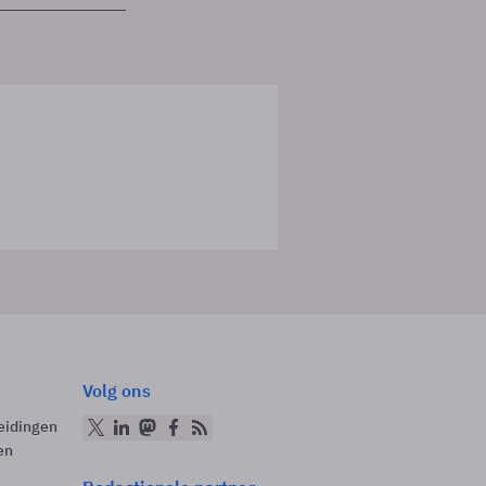
Volg ons
eidingen
en