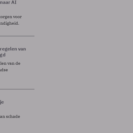
 naar AI
zorgen voor
endigheid.
tregelen van
egd
elen van de
ndse
je
lan schade