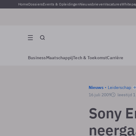
Home
Dossiers
Events & Opleidingen
Nieuwsbrieven
Vacatures
Whitepa
Business
Maatschappij
Tech & Toekomst
Carrière
Nieuws
Leiderschap
16 juli 2009
leestijd 
Sony E
neerga