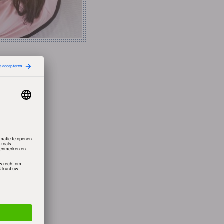
e van
oen
en 5
 euro
t
 in het