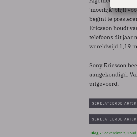
Algemeen directeu
'moeilijk' blijft v
begint te prester
Ericsson houdt va
telefoons dit jaar
wereldwijd 1,19 m
Sony Ericsson hee
aangekondigd. Van
uitgevoerd.
GERELATEERDE ARTIK
GERELATEERDE ARTIK
Blog
Soevereinteit, Cloud