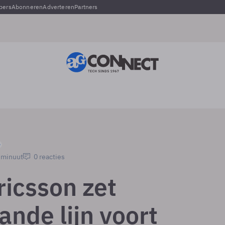
pers
Abonneren
Adverteren
Partners
1 minuut
0 reacties
ricsson zet
ande lijn voort