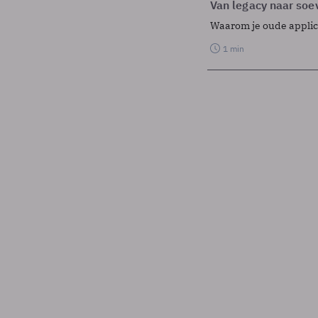
Van legacy naar soev
Waarom je oude applicat
1 min