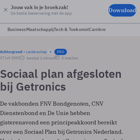
Jouw vak in je broekzak!
Download
De beste leeservaring met de app
Business
Maatschappij
Tech & Toekomst
Carrière
Achtergrond
Leiderschap
PRO
17 juli 2003
leestijd 1 minuut
0 reacties
Sociaal plan afgesloten
bij Getronics
De vakbonden FNV Bondgenoten, CNV
Dienstenbond en De Unie hebben
gisterenavond een principeakkoord bereikt
over een Sociaal Plan bij Getronics Nederland.