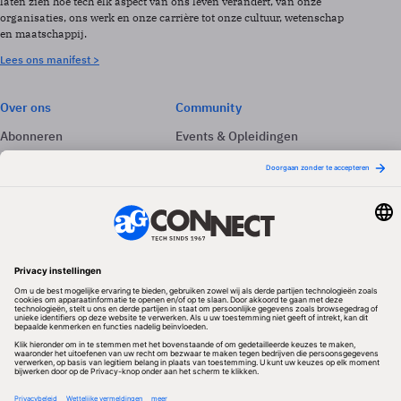
laten zien hoe tech elk aspect van ons leven verandert, van onze
organisaties, ons werk en onze carrière tot onze cultuur, wetenschap
en maatschappij.
Lees ons manifest >
Over ons
Community
Abonneren
Events & Opleidingen
Adverteren
Nieuwsbrieven
Contact
Vacatures
Colofon
Whitepapers
Onze app
Privacyinstellingen
Volg ons
Redactionele partner