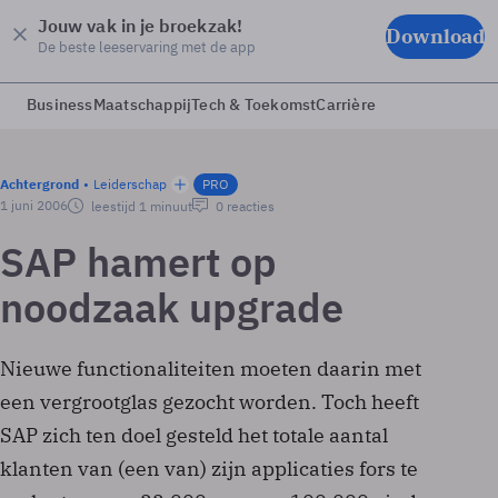
Jouw vak in je broekzak!
Download
De beste leeservaring met de app
Business
Maatschappij
Tech & Toekomst
Carrière
Achtergrond
Leiderschap
PRO
1 juni 2006
leestijd 1 minuut
0 reacties
SAP hamert op
noodzaak upgrade
Nieuwe functionaliteiten moeten daarin met
een vergrootglas gezocht worden. Toch heeft
SAP zich ten doel gesteld het totale aantal
klanten van (een van) zijn applicaties fors te