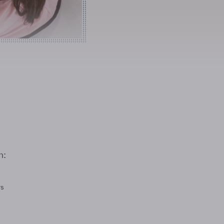
n:
rs