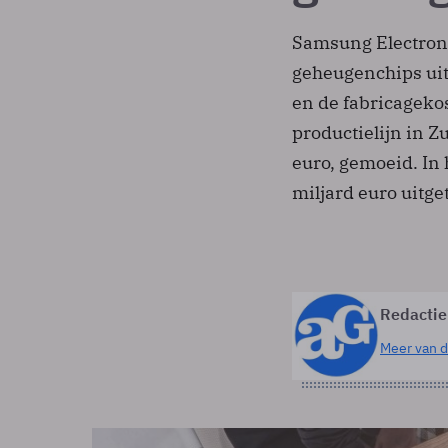
Samsung Electroni
geheugenchips uit
en de fabricageko
productielijn in Z
euro, gemoeid. In 
miljard euro uitg
Redactie
Meer van d