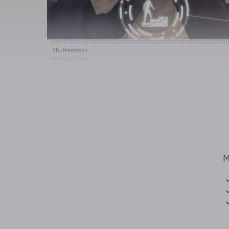
Shutterstock
© Shutterstock
M