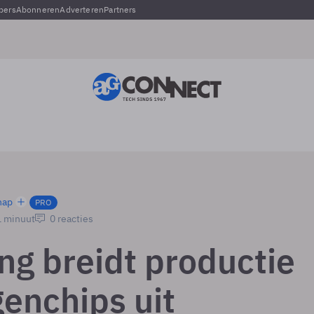
pers
Abonneren
Adverteren
Partners
hap
PRO
1 minuut
0 reacties
g breidt productie
enchips uit