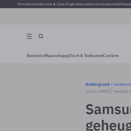
Home
Dossiers
Events & Opleidingen
Nieuwsbrieven
Vacatures
Whitepa
Business
Maatschappij
Tech & Toekomst
Carrière
Achtergrond
Leidersc
13 juni 2006
leestijd 
Samsun
geheug