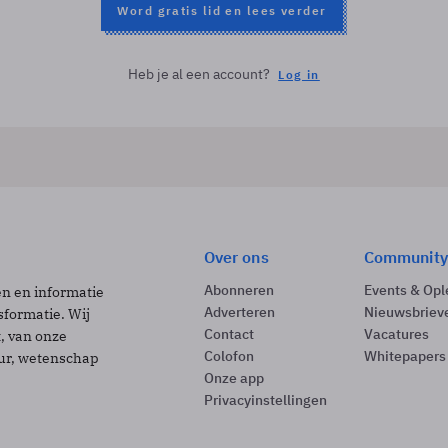
Word gratis lid en lees verder
Heb je al een account?
Log in
Over ons
Community
Abonneren
Events & Opl
ën en informatie
Adverteren
Nieuwsbriev
sformatie. Wij
Contact
Vacatures
t, van onze
Colofon
Whitepapers
uur, wetenschap
Onze app
Privacyinstellingen