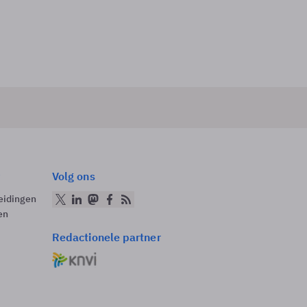
Volg ons
eidingen
en
Redactionele partner