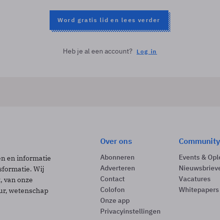
Word gratis lid en lees verder
Heb je al een account?
Log in
Over ons
Community
Abonneren
Events & Opl
ën en informatie
Adverteren
Nieuwsbriev
sformatie. Wij
Contact
Vacatures
t, van onze
Colofon
Whitepapers
uur, wetenschap
Onze app
Privacyinstellingen