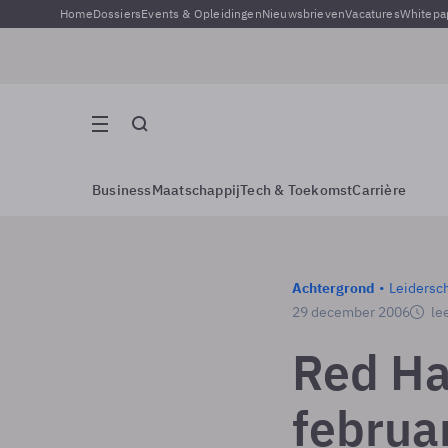
Home
Dossiers
Events & Opleidingen
Nieuwsbrieven
Vacatures
Whitepa
Business
Maatschappij
Tech & Toekomst
Carrière
Achtergrond
Leidersc
29 december 2006
lee
Red Ha
februa