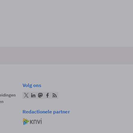
Volg ons
eidingen
en
Redactionele partner