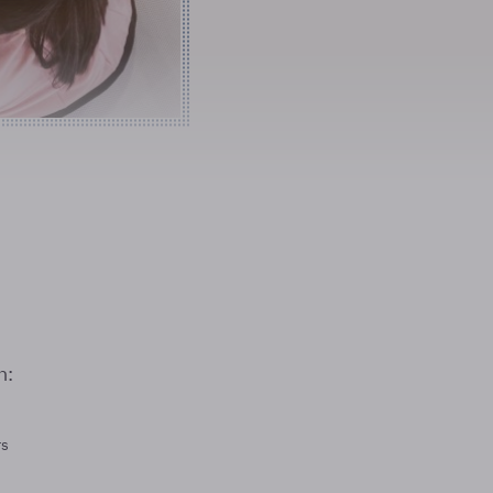
n:
rs