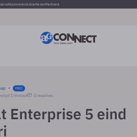
pers
Abonneren
Adverteren
Partners
hap
PRO
stijd 1 minuut
0 reacties
t Enterprise 5 eind
ri