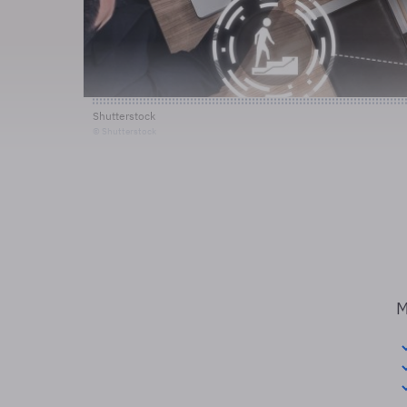
Shutterstock
© Shutterstock
M