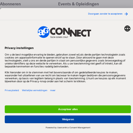
Abonneren
Events & Opleidingen
Adverteren
Nieuwsbrieven
Contact
Vacatures
Colofon
Whitepapers
Onze app
Privacyinstellingen
Volg ons
Redactionele partner
Algemene Voorwaarden & Copyrights
Privacy & Cookies