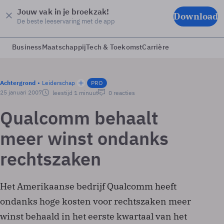
Jouw vak in je broekzak!
Download
De beste leeservaring met de app
Business
Maatschappij
Tech & Toekomst
Carrière
Achtergrond
Leiderschap
PRO
25 januari 2007
leestijd 1 minuut
0 reacties
Qualcomm behaalt
meer winst ondanks
rechtszaken
Het Amerikaanse bedrijf Qualcomm heeft
ondanks hoge kosten voor rechtszaken meer
winst behaald in het eerste kwartaal van het