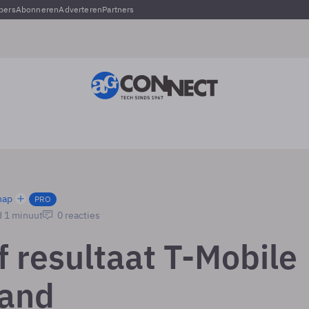
pers
Abonneren
Adverteren
Partners
hap
PRO
d 1 minuut
0 reacties
f resultaat T-Mobile
land