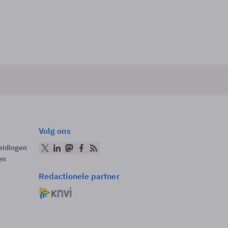
Volg ons
eidingen
en
Redactionele partner