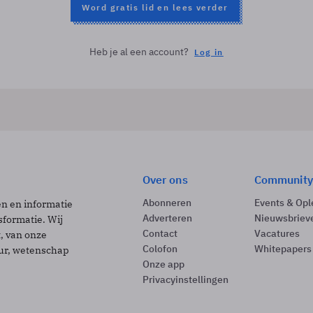
Word gratis lid en lees verder
Heb je al een account?
Log in
Over ons
Community
Abonneren
Events & Opl
ën en informatie
Adverteren
Nieuwsbriev
sformatie. Wij
Contact
Vacatures
t, van onze
Colofon
Whitepapers
uur, wetenschap
Onze app
Privacyinstellingen