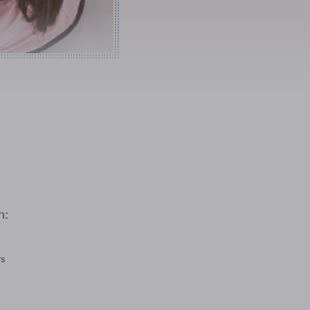
n:
rs