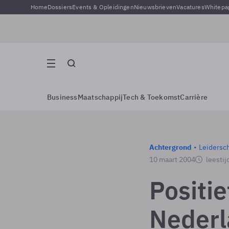
Home
Dossiers
Events & Opleidingen
Nieuwsbrieven
Vacatures
Whitepa
Business
Maatschappij
Tech & Toekomst
Carrière
Achtergrond
Leidersc
10 maart 2004
leestij
Positie
Neder