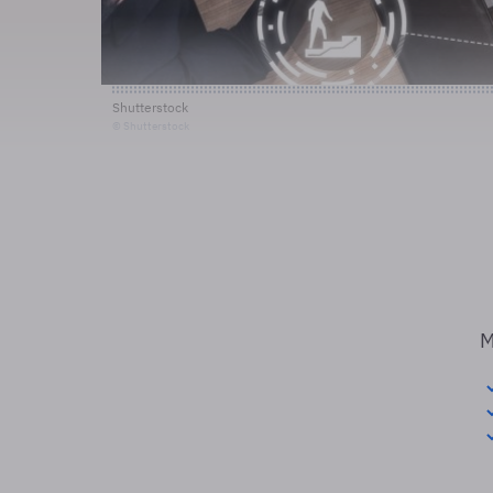
Shutterstock
© Shutterstock
M