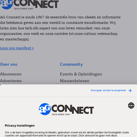
AG Connect is sinds 1967 de essentiële bron van ideeën en informatie
die betekenis geven aan een wereld in constante transformatie. Wij
laten zien hoe tech elk aspect van ons leven verandert, van onze
organisaties, ons werk en onze carrière tot onze cultuur, wetenschap
en maatschappij.
Lees ons manifest >
Over ons
Community
Abonneren
Events & Opleidingen
Adverteren
Nieuwsbrieven
Contact
Vacatures
Colofon
Whitepapers
Onze app
Privacyinstellingen
Volg ons