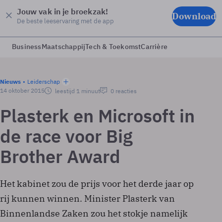
Jouw vak in je broekzak!
Download
De beste leeservaring met de app
Business
Maatschappij
Tech & Toekomst
Carrière
Nieuws
Leiderschap
14 oktober 2015
leestijd 1 minuut
0 reacties
Plasterk en Microsoft in
de race voor Big
Brother Award
Het kabinet zou de prijs voor het derde jaar op
rij kunnen winnen. Minister Plasterk van
Binnenlandse Zaken zou het stokje namelijk