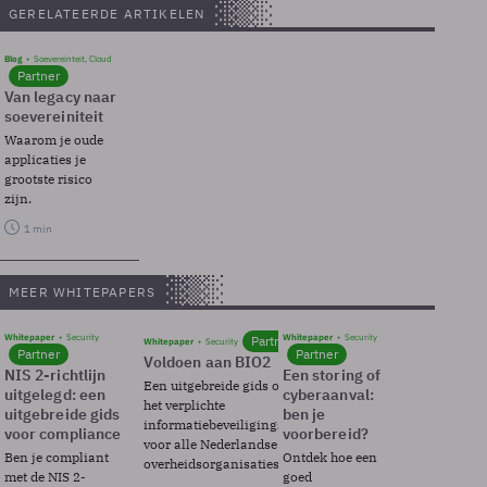
GERELATEERDE ARTIKELEN
Blog
Soevereinteit, Cloud
Partner
Van legacy naar
soevereiniteit
Waarom je oude
applicaties je
grootste risico
zijn.
1 min
MEER WHITEPAPERS
Whitepaper
Security
Whitepaper
Security
Partner
Whitepaper
Security
Partner
Partner
Voldoen aan BIO2
NIS 2-richtlijn
Een storing of
Een uitgebreide gids over BIO2,
uitgelegd: een
cyberaanval:
het verplichte
uitgebreide gids
ben je
informatiebeveiligingsframework
voor compliance
voorbereid?
voor alle Nederlandse
Ben je compliant
Ontdek hoe een
overheidsorganisaties.
met de NIS 2-
goed