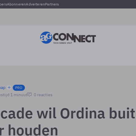
pers
Abonneren
Adverteren
Partners
hap
PRO
stijd 1 minuut
0 reacties
cade wil Ordina bui
r houden