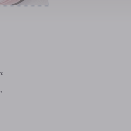
n:
rs