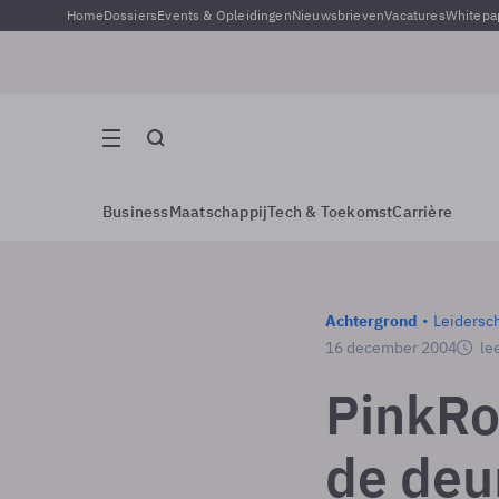
Home
Dossiers
Events & Opleidingen
Nieuwsbrieven
Vacatures
Whitepa
Business
Maatschappij
Tech & Toekomst
Carrière
Achtergrond
Leidersc
16 december 2004
lee
PinkRo
de deu