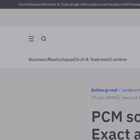
Home
Dossiers
Events & Opleidingen
Nieuwsbrieven
Vacatures
Whitepa
Business
Maatschappij
Tech & Toekomst
Carrière
Achtergrond
Leidersc
27 juni 2006
leestijd 
PCM sc
Exact 