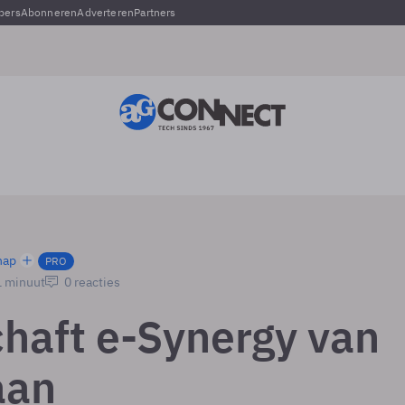
pers
Abonneren
Adverteren
Partners
hap
PRO
1 minuut
0 reacties
haft e-Synergy van
aan