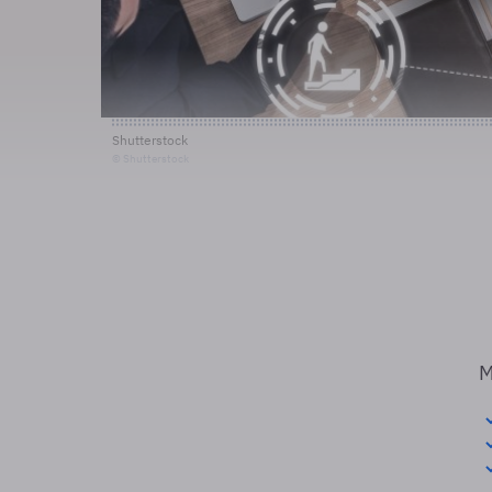
Shutterstock
© Shutterstock
M