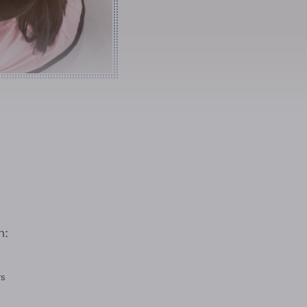
n:
rs