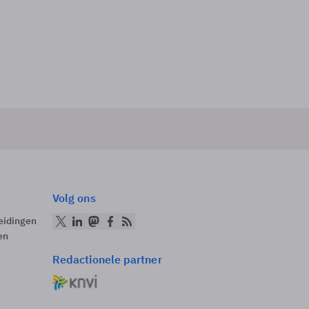
Volg ons
eidingen
en
Redactionele partner