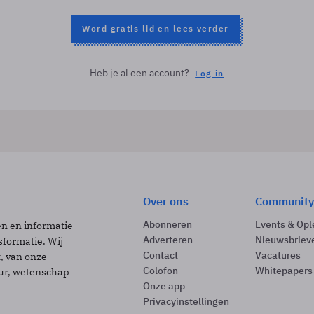
Word gratis lid en lees verder
Heb je al een account?
Log in
Over ons
Community
Abonneren
Events & Opl
ën en informatie
Adverteren
Nieuwsbriev
sformatie. Wij
Contact
Vacatures
t, van onze
Colofon
Whitepapers
uur, wetenschap
Onze app
Privacyinstellingen