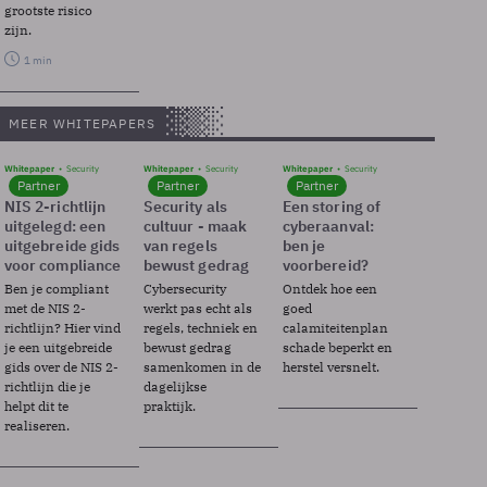
grootste risico
zijn.
1 min
MEER WHITEPAPERS
Whitepaper
Security
Whitepaper
Security
Whitepaper
Security
Partner
Partner
Partner
NIS 2-richtlijn
Security als
Een storing of
uitgelegd: een
cultuur - maak
cyberaanval:
uitgebreide gids
van regels
ben je
voor compliance
bewust gedrag
voorbereid?
Ben je compliant
Cybersecurity
Ontdek hoe een
met de NIS 2-
werkt pas echt als
goed
richtlijn? Hier vind
regels, techniek en
calamiteitenplan
je een uitgebreide
bewust gedrag
schade beperkt en
gids over de NIS 2-
samenkomen in de
herstel versnelt.
richtlijn die je
dagelijkse
helpt dit te
praktijk.
realiseren.