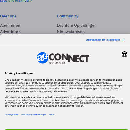
Lees ons manifest >
Over ons
Community
Abonneren
Events & Opleidingen
Adverteren
Nieuwsbrieven
Contact
Vacatures
Colofon
Whitepapers
Onze app
Privacyinstellingen
Volg ons
Redactionele partner
Algemene Voorwaarden & Copyrights
Privacy & Cookies