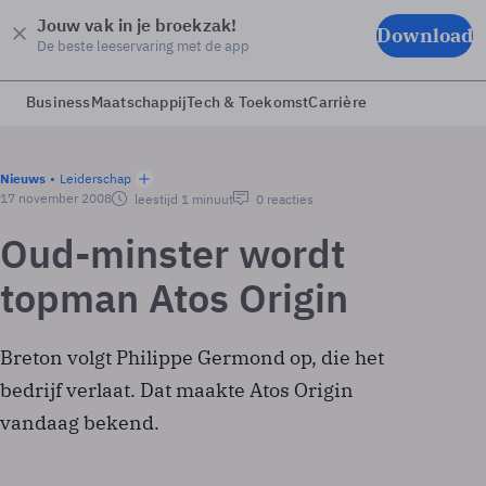
Jouw vak in je broekzak!
Download
De beste leeservaring met de app
Business
Maatschappij
Tech & Toekomst
Carrière
Nieuws
Leiderschap
17 november 2008
leestijd 1 minuut
0 reacties
Oud-minster wordt
topman Atos Origin
Breton volgt Philippe Germond op, die het
bedrijf verlaat. Dat maakte Atos Origin
vandaag bekend.