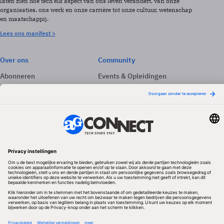
laten zien hoe tech elk aspect van ons leven verandert, van onze
organisaties, ons werk en onze carrière tot onze cultuur, wetenschap
en maatschappij.
Lees ons manifest >
Over ons
Community
Abonneren
Events & Opleidingen
Adverteren
Nieuwsbrieven
Contact
Vacatures
Colofon
Whitepapers
Onze app
Privacyinstellingen
Volg ons
Redactionele partner