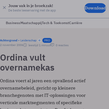
Jouw vak in je broekzak!
Download
De beste leeservaring met de app
Business
Maatschappij
Tech & Toekomst
Carrière
Achtergrond
Leiderschap
PRO
2 november 2006
leestijd 1 minuut
0 reacties
Ordina vult
overnamekas
Ordina voert al jaren een opvallend actief
overnamebeleid, gericht op kleinere
branchegenoten met IT-oplossingen voor
verticale marktsegmenten of specifieke