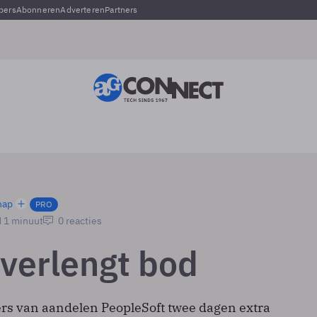
pers
Abonneren
Adverteren
Partners
hap
PRO
d 1 minuut
0 reacties
 verlengt bod
ers van aandelen PeopleSoft twee dagen extra