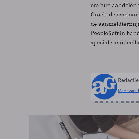
om hun aandelen t
Oracle de overnam
de aanmeldtermijn
PeopleSoft in han
speciale aandeelh
Redactie
Meer van d