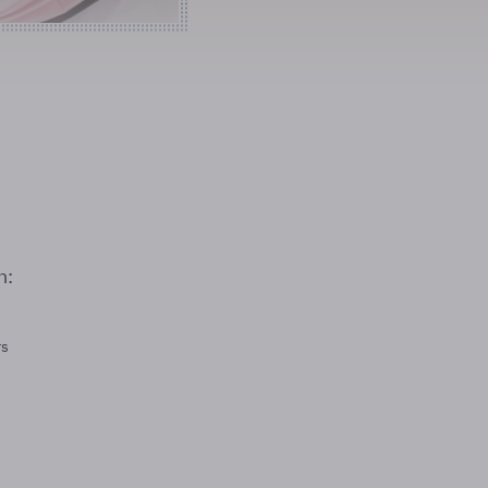
n:
rs