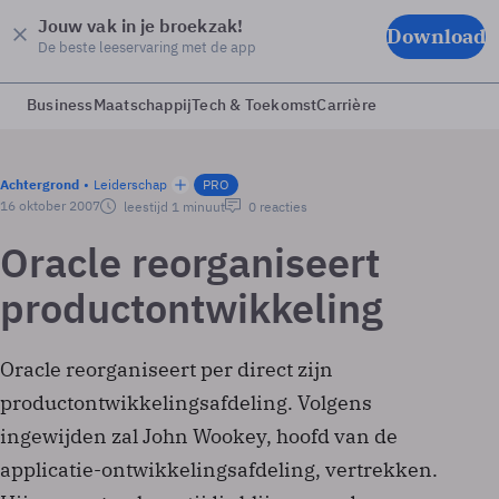
Jouw vak in je broekzak!
Download
De beste leeservaring met de app
Business
Maatschappij
Tech & Toekomst
Carrière
Achtergrond
Leiderschap
PRO
16 oktober 2007
leestijd 1 minuut
0 reacties
Oracle reorganiseert
productontwikkeling
Oracle reorganiseert per direct zijn
productontwikkelingsafdeling. Volgens
ingewijden zal John Wookey, hoofd van de
applicatie-ontwikkelingsafdeling, vertrekken.