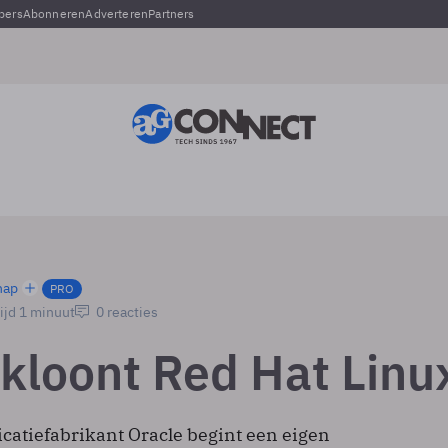
pers
Abonneren
Adverteren
Partners
hap
PRO
ijd 1 minuut
0 reacties
 kloont Red Hat Linu
icatiefabrikant Oracle begint een eigen