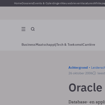
Home
Dossiers
Events & Opleidingen
Nieuwsbrieven
Vacatures
Whitepa
Business
Maatschappij
Tech & Toekomst
Carrière
Achtergrond
Leidersc
26 oktober 2006
leest
Oracle
Database- en appl