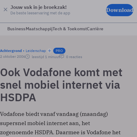
Jouw vak in je broekzak!
Download
De beste leeservaring met de app
Business
Maatschappij
Tech & Toekomst
Carrière
Achtergrond
Leiderschap
PRO
2 oktober 2006
leestijd 1 minuut
0 reacties
Ook Vodafone komt met
snel mobiel internet via
HSDPA
Vodafone biedt vanaf vandaag (maandag)
supersnel mobiel internet aan, het
zogenoemde HSDPA. Daarmee is Vodafone het