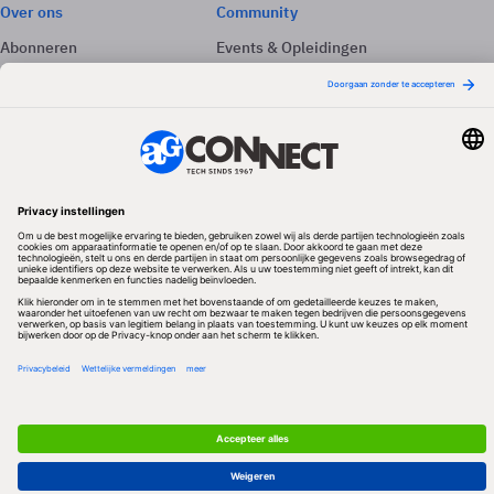
Over ons
Community
Abonneren
Events & Opleidingen
Adverteren
Nieuwsbrieven
Contact
Vacatures
Colofon
Whitepapers
Onze app
Privacyinstellingen
Volg ons
Redactionele partner
Algemene Voorwaarden & Copyrights
Privacy & Cookies