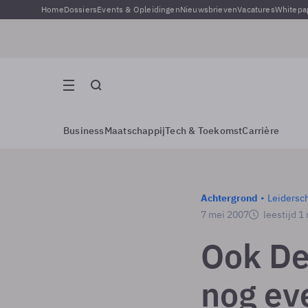
Home
Dossiers
Events & Opleidingen
Nieuwsbrieven
Vacatures
Whitepa
Business
Maatschappij
Tech & Toekomst
Carrière
Achtergrond
Leidersc
7 mei 2007
leestijd 1
Ook De
nog ev