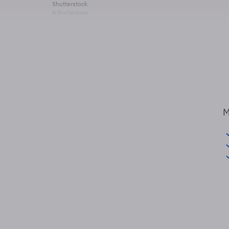
Shutterstock
© Shutterstock
M