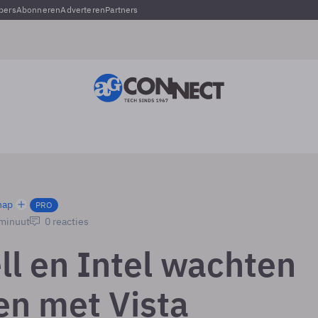
pers
Abonneren
Adverteren
Partners
hap
PRO
 minuut
0 reacties
ll en Intel wachten
en met Vista