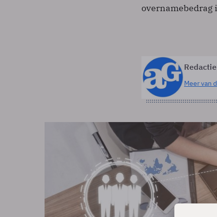
overnamebedrag i
Redactie
Meer van d