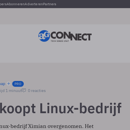
pers
Abonneren
Adverteren
Partners
hap
PRO
ijd 1 minuut
0 reacties
koopt Linux-bedrijf
Linux-bedrijf Ximian overgenomen. Het