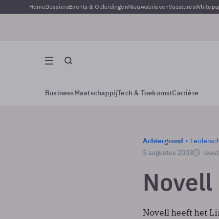
Home
Dossiers
Events & Opleidingen
Nieuwsbrieven
Vacatures
Whitepa
Business
Maatschappij
Tech & Toekomst
Carrière
Achtergrond
Leidersc
5 augustus 2003
leest
Novell 
Novell heeft het 