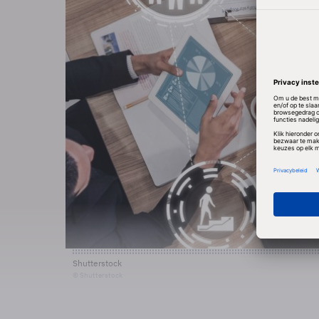
Shutterstock
© Shutterstock