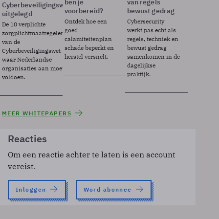
ben je
van regels
Cyberbeveiligingswet
voorbereid?
bewust gedrag
uitgelegd
Ontdek hoe een
Cybersecurity
De 10 verplichte
goed
werkt pas echt als
zorgplichtmaatregelen
calamiteitenplan
regels, techniek en
van de
schade beperkt en
bewust gedrag
Cyberbeveiligingswet
herstel versnelt.
samenkomen in de
waar Nederlandse
dagelijkse
organisaties aan moeten
praktijk.
voldoen.
MEER WHITEPAPERS
Reacties
Om een reactie achter te laten is een account
vereist.
Inloggen
Word abonnee