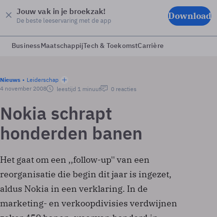
Jouw vak in je broekzak!
Download
De beste leeservaring met de app
Business
Maatschappij
Tech & Toekomst
Carrière
Nieuws
Leiderschap
4 november 2008
leestijd 1 minuut
0 reacties
Nokia schrapt
honderden banen
Het gaat om een ,,follow-up'' van een
reorganisatie die begin dit jaar is ingezet,
aldus Nokia in een verklaring. In de
marketing- en verkoopdivisies verdwijnen