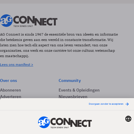
AG Connect is sinds 1967 de essentiële bron van ideeën en informatie
die betekenis geven aan een wereld in constante transformatie. Wij
laten zien hoe tech elk aspect van ons leven verandert, van onze
organisaties, ons werk en onze carrière tot onze cultuur, wetenschap
en maatschappij.
Lees ons manifest >
Over ons
Community
Abonneren
Events & Opleidingen
Adverteren
Nieuwsbrieven
Contact
Vacatures
Colofon
Whitepapers
Onze app
Privacyinstellingen