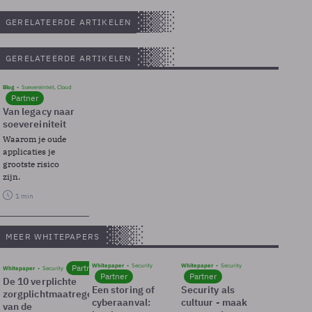
GERELATEERDE ARTIKELEN
GERELATEERDE ARTIKELEN
Blog
Soevereinteit, Cloud
Partner
Van legacy naar
soevereiniteit
Waarom je oude
applicaties je
grootste risico
zijn.
1 min
MEER WHITEPAPERS
Whitepaper
Security
Whitepaper
Security
Partner
Whitepaper
Security
Partner
Partner
De 10 verplichte
Een storing of
Security als
zorgplichtmaatregelen
cyberaanval:
cultuur - maak
van de