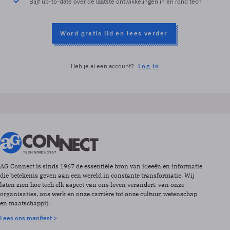
Blijf up-to-date over de laatste ontwikkelingen in en rond tech
Word gratis lid en lees verder
Heb je al een account?
Log in
AG Connect is sinds 1967 de essentiële bron van ideeën en informatie
die betekenis geven aan een wereld in constante transformatie. Wij
laten zien hoe tech elk aspect van ons leven verandert, van onze
organisaties, ons werk en onze carrière tot onze cultuur, wetenschap
en maatschappij.
Lees ons manifest >