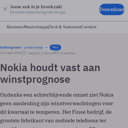
Jouw vak in je broekzak!
Download
De beste leeservaring met de app
Business
Maatschappij
Tech & Toekomst
Carrière
Achtergrond
Leiderschap
PRO
15 maart 2001
leestijd 1 minuut
0 reacties
Nokia houdt vast aan
winstprognose
Ondanks een achterblijvende omzet ziet Nokia
geen aanleiding zijn winstverwachtingen voor
dit kwartaal te temperen. Het Finse bedrijf, de
grootste fabrikant van mobiele telefoons ter