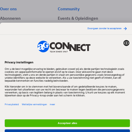
Over ons
Community
Abonneren
Events & Opleidingen
Adverteren
Nieuwsbrieven
Contact
Vacatures
Colofon
Whitepapers
Onze app
Privacyinstellingen
Volg ons
Redactionele partner
Algemene Voorwaarden & Copyrights
Privacy & Cookies