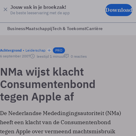
Jouw vak in je broekzak!
Download
De beste leeservaring met de app
Business
Maatschappij
Tech & Toekomst
Carrière
Achtergrond
Leiderschap
PRO
6 september 2007
leestijd 1 minuut
0 reacties
NMa wijst klacht
Consumentenbond
tegen Apple af
De Nederlandse Mededingingsautoriteit (NMa)
heeft een klacht van de Consumentenbond
tegen Apple over vermeend machtsmisbruik